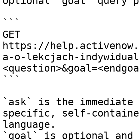
optional `goal` query p
```

GET 
https://help.activenow.
a-o-lekcjach-indywidual
<question>&goal=<endgoal
```

`ask` is the immediate 
specific, self-containe
language.

`goal` is optional and 