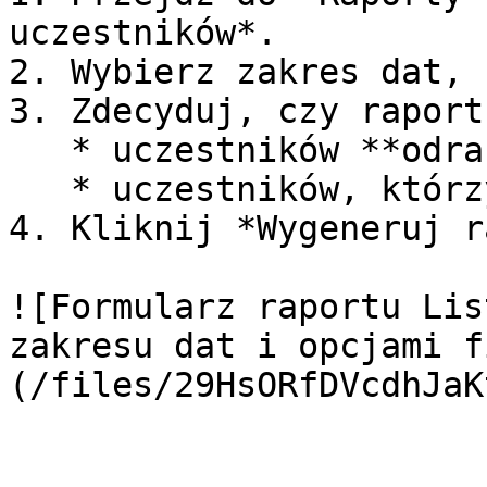
uczestników*.

2. Wybierz zakres dat, 
3. Zdecyduj, czy raport
   * uczestników **odrabiających nieobecności**,

   * uczestników, którzy **zgłosili nieobecność**.

4. Kliknij *Wygeneruj r
![Formularz raportu Lis
zakresu dat i opcjami f
(/files/29HsORfDVcdhJaK