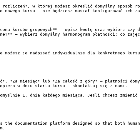
 rozliczeń*, w której możesz określić domyślny sposób ro
o nowego kursu — nie będziesz musiał konfigurować ich za
cena kursów grupowych** — wpisz kwotę oraz wybierz czy d
ne?** — wybierz domyślny harmonogram płatności: co zajęc
e możesz je nadpisać indywidualnie dla konkretnego kursu
ć*, *Za miesiąc* lub *Za całość z góry* — płatności domy
opiero w dniu startu kursu — skontaktuj się z nami.

omyślnie 1. dnia każdego miesiąca. Jeśli chcesz zmienić 
s the documentation platform designed so that both human
m.
