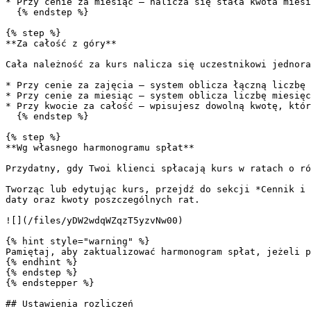
* Przy cenie za miesiąc — nalicza się stała kwota miesi
  {% endstep %}

{% step %}

**Za całość z góry**

Cała należność za kurs nalicza się uczestnikowi jednora
* Przy cenie za zajęcia — system oblicza łączną liczbę 
* Przy cenie za miesiąc — system oblicza liczbę miesięc
* Przy kwocie za całość — wpisujesz dowolną kwotę, któr
  {% endstep %}

{% step %}

**Wg własnego harmonogramu spłat**

Przydatny, gdy Twoi klienci spłacają kurs w ratach o ró
Tworząc lub edytując kurs, przejdź do sekcji *Cennik i 
daty oraz kwoty poszczególnych rat.

![](/files/yDW2wdqWZqzT5yzvNw00)

{% hint style="warning" %}

Pamiętaj, aby zaktualizować harmonogram spłat, jeżeli p
{% endhint %}

{% endstep %}

{% endstepper %}

## Ustawienia rozliczeń
