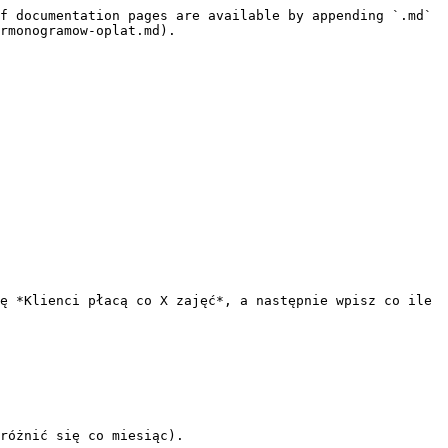
f documentation pages are available by appending `.md` 
rmonogramow-oplat.md).

ę *Klienci płacą co X zajęć*, a następnie wpisz co ile 
różnić się co miesiąc).
