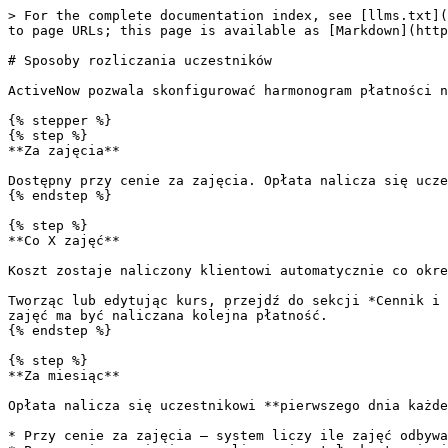
> For the complete documentation index, see [llms.txt](
to page URLs; this page is available as [Markdown](http
# Sposoby rozliczania uczestników

ActiveNow pozwala skonfigurować harmonogram płatności n
{% stepper %}

{% step %}

**Za zajęcia**

Dostępny przy cenie za zajęcia. Opłata nalicza się ucze
{% endstep %}

{% step %}

**Co X zajęć**

Koszt zostaje naliczony klientowi automatycznie co okre
Tworząc lub edytując kurs, przejdź do sekcji *Cennik i 
zajęć ma być naliczana kolejna płatność.

{% endstep %}

{% step %}

**Za miesiąc**

Opłata nalicza się uczestnikowi **pierwszego dnia każde
* Przy cenie za zajęcia — system liczy ile zajęć odbywa