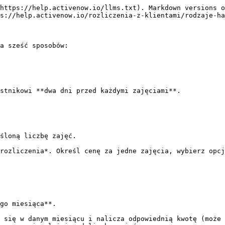
https://help.activenow.io/llms.txt). Markdown versions o
s://help.activenow.io/rozliczenia-z-klientami/rodzaje-ha
a sześć sposobów:

stnikowi **dwa dni przed każdymi zajęciami**.

śloną liczbę zajęć.

rozliczenia*. Określ cenę za jedne zajęcia, wybierz opcj
go miesiąca**.

 się w danym miesiącu i nalicza odpowiednią kwotę (może 