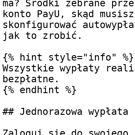
ma? Środki zebrane prze
konto PayU, skąd musisz
skonfigurować autowypła
jak to zrobić.

{% hint style="info" %}

Wszystkie wypłaty reali
bezpłatne.

{% endhint %}

## Jednorazowa wypłata 
Zaloguj się do swojego 