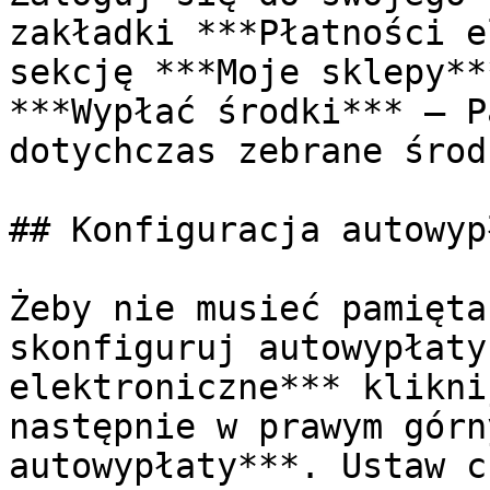
zakładki ***Płatności e
sekcję ***Moje sklepy**
***Wypłać środki*** — P
dotychczas zebrane środ
## Konfiguracja autowypł
Żeby nie musieć pamięta
skonfiguruj autowypłaty
elektroniczne*** klikni
następnie w prawym górn
autowypłaty***. Ustaw c