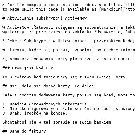
> For the complete documentation index, see [llms.txt](
to page URLs; this page is available as [Markdown](http
# Aktywowanie subskrypcji ActiveNow

W ActiveNow płatności ściągane są automatycznie, a fakt
wystarczy, że przejdziesz do zakładki *Ustawienia, Subs
![Sekcja Subskrypcja w Ustawieniach z przyciskiem Dodaj
W okienku, które się pojawi, uzupełnij potrzebne inform
![Formularz dodawania karty płatniczej z polami numer k
### Czym jest kod CCV?

To 3-cyfrowy kod znajdujący się z tyłu Twojej karty.

## Nie udało się dodać karty. Co dalej?

Jeżeli podczas dodawania karty pojawi się błąd, może to
1. Błędnie wprowadzonych informacji,

2. Nie skonfigurowanych płatności Online bądź ustawiony
3. Braku środków na koncie.

Skontaktuj się w tej sprawie ze swoim bankiem.

## Dane do faktury
