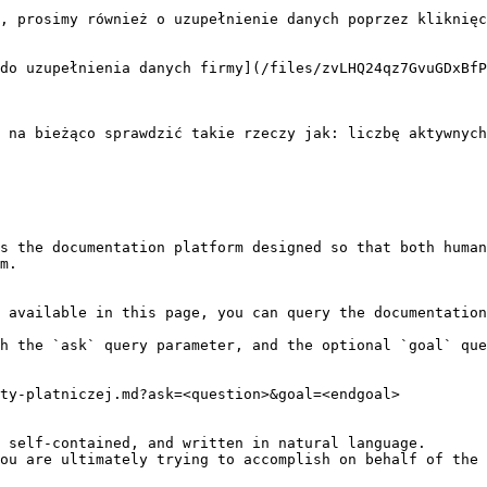
, prosimy również o uzupełnienie danych poprzez kliknięc
do uzupełnienia danych firmy](/files/zvLHQ24qz7GvuGDxBfP
 na bieżąco sprawdzić takie rzeczy jak: liczbę aktywnych
s the documentation platform designed so that both human
m.

 available in this page, you can query the documentation
h the `ask` query parameter, and the optional `goal` que
ty-platniczej.md?ask=<question>&goal=<endgoal>

 self-contained, and written in natural language.

ou are ultimately trying to accomplish on behalf of the 